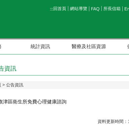
回首頁
網站導覽
所長信箱
:::
FAQ
En
務
統計資訊
醫療及社區資源
告資訊
頁
公告資訊
年旗津區衛生所免費心理健康諮詢
資料更新時間：11