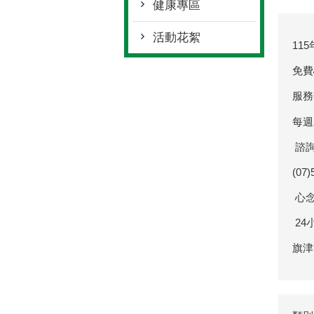
健康專區
活動花絮
11
免費
服務
每週
諮
(07
心念
24
旗津