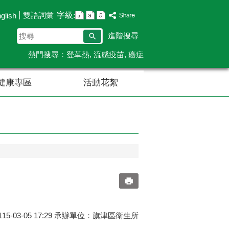
字級:
雙語詞彙
glish
搜
進階搜尋
尋
熱門搜尋：
登革熱
流感疫苗
癌症
健康專區
活動花絮
5-03-05 17:29 承辦單位：旗津區衛生所