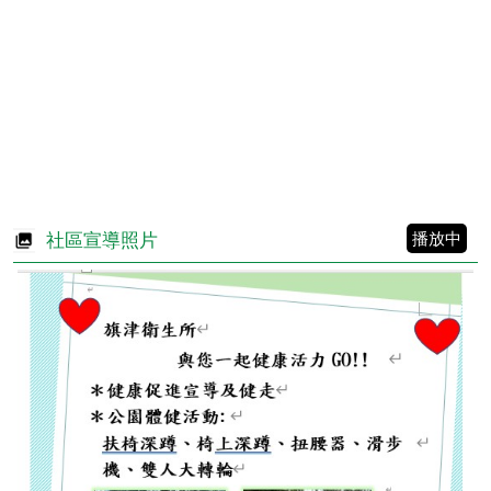
流感防治資訊
更多 熱門主題
目
前
切
換
至:
[另
開
新
視
窗]
播放中
社區宣導照片