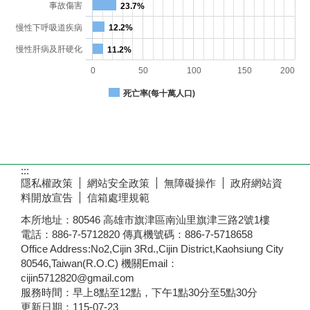
肺炎
41.3%
心臟疾病
39.2%
高血壓疾病
33.3%
腎炎、腎病症候群
33.2%
腦血管疾病
30.6%
事故傷害
23.7%
慢性下呼吸道疾病
12.2%
慢性肝病及肝硬化
11.2%
0
50
100
150
200
死亡率(每十萬人口)
:::
隱私權政策
網站安全政策
無障礙操作
政府網站資