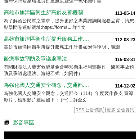
高雄市旗津區衛生所護理師約用人員徵才公告相關內容及履歷表
如附件
使用加熱菸無法戒菸 請善用政....
114-10-16
國民健康署呼籲任何菸品(包含加熱菸)對健康都有危害，別相信
業者宣稱能減害的菸品，或做為戒菸的利器，容....
詳全文
防範一氧化碳中毒
114-10-16
隨時保持居家環境良好通風以避免一氧化碳中毒
高雄市旗津區衛生所高齡友善機關....
113-05-14
為了解洽公民眾之需求，提升更好之專業諮詢與服務品質，請您
點擊問卷連結網址:https://forms....
詳全文
高雄市旗津區衛生所提升服務工作....
112-03-23
高雄市旗津區衛生所提升服務工作計畫如附件說明，謝謝
醫療事故預防及爭議處理法
115-03-31
有關財團法人藥害救濟基金會轉知衛生福利部製作「醫療事故預
防及爭議處理法」海報乙式（如附件）
為強化國人交通安全觀念，交通部....
114-12-02