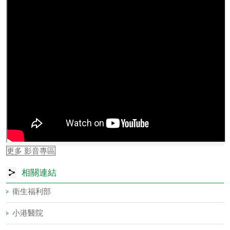
為強化國人交通安全觀念，交通部今（114）年度製作多支 宣導
影片，檢附影片連結如下： (一)....
詳全文
RSS 公告資訊
更多 公告資訊
影音專區