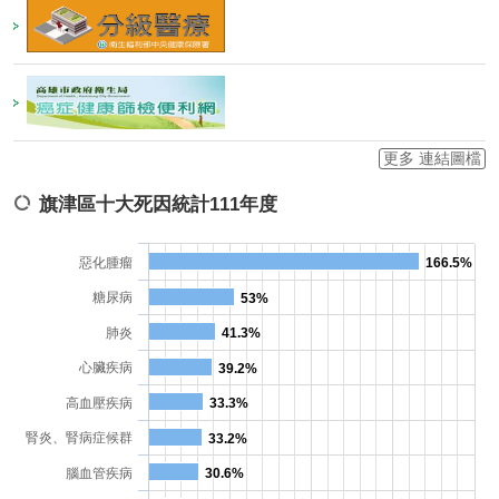
更多 連結圖檔
旗津區十大死因統計111年度
惡化腫瘤
166.5%
糖尿病
53%