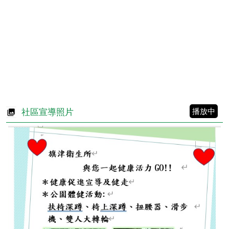
至:
[另
開
新
視
窗]
播放中
社區宣導照片