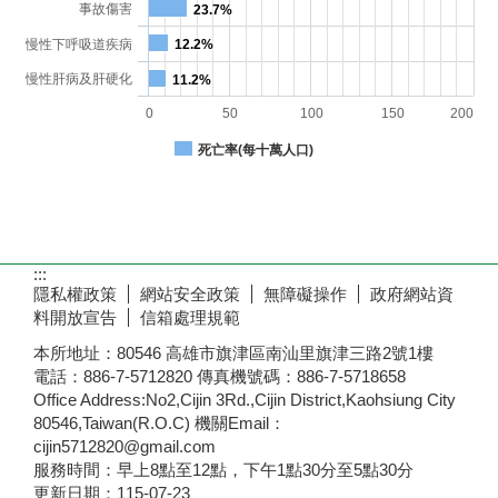
事故傷害
23.7%
慢性下呼吸道疾病
12.2%
慢性肝病及肝硬化
11.2%
0
50
100
150
200
死亡率(每十萬人口)
:::
隱私權政策
網站安全政策
無障礙操作
政府網站資
料開放宣告
信箱處理規範
本所地址：80546 高雄市旗津區南汕里旗津三路2號1樓
電話：886-7-5712820 傳真機號碼：886-7-5718658
Office Address:No2,Cijin 3Rd.,Cijin District,Kaohsiung City
80546,Taiwan(R.O.C) 機關Email：
cijin5712820@gmail.com
服務時間：早上8點至12點，下午1點30分至5點30分
更新日期：
115-07-23