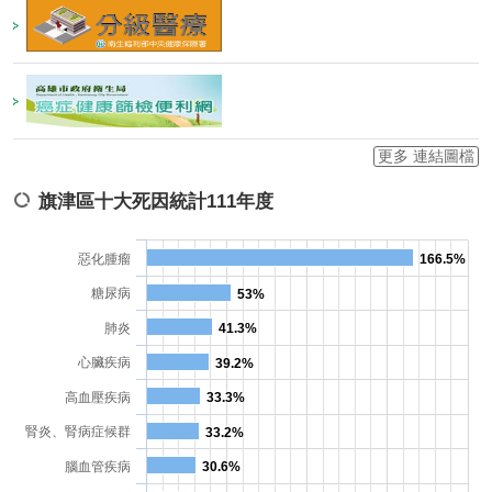
更多 連結圖檔
旗津區十大死因統計111年度
惡化腫瘤
166.5%
糖尿病
53%
肺炎
41.3%
心臟疾病
39.2%
高血壓疾病
33.3%
腎炎、腎病症候群
33.2%
腦血管疾病
30.6%