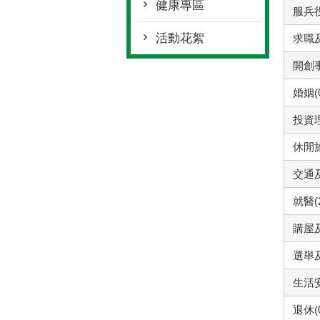
健康專區
服兵役
活動花絮
求職及
開創事
婚姻(
投資理
休閒旅
交通及
就醫(
購屋及
選舉及
生活安
退休(