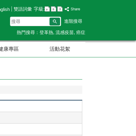
字級:
雙語詞彙
glish
搜
進階搜尋
尋
熱門搜尋：
登革熱
流感疫苗
癌症
健康專區
活動花絮