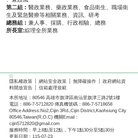
第二組︰
醫政業務、藥政業務、食品衛生、職場衛
生及緊急醫療等相關業務、資訊
研考
、
總務組︰
兼人事、採購、行政相驗、總務
所長室:
綜理全所業務
:::
隱私權政策
網站安全政策
無障礙操作
政府網站資
料開放宣告
信箱處理規範
本所地址：80546 高雄市旗津區南汕里旗津三路2號1樓
電話：886-7-5712820 傳真機號碼：886-7-5718658
Office Address:No2,Cijin 3Rd.,Cijin District,Kaohsiung City
80546,Taiwan(R.O.C) 機關Email：
cijin5712820@gmail.com
服務時間：早上8點至12點，下午1點30分至5點30分
更新日期：
115-07-23